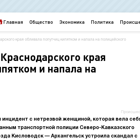
Главная
Общество
Экономика
Политика
Происш
рского края обливала попутчиц кипятком и напала на полицейского
Краснодарского края
пятком и напала на
Происшес
 инцидент с нетрезвой женщиной, которая вела себ
 данным транспортной полиции Северо-Кавказского
езда Кисловодск — Архангельск устроила скандал с