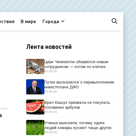
ествия
В мире
Города
Лента новостей
Цирк Чинизелли обзавёлся новым
сотрудником — котом по кличке
Манеж из Эрмитажа
06.08.26
Путин высказался о перевыполнении
инвестплана ДФО
06.08.26
Врач Кашух призвала не покупать
половинки арбузов
твия
06.08.26
я
Ученые выяснили, почему одних
людей комары кусают чаще других
06.08.26