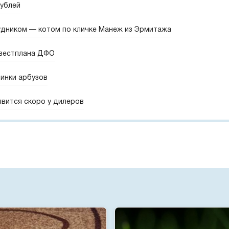
рублей
удником — котом по кличке Манеж из Эрмитажа
нвестплана ДФО
винки арбузов
явится скоро у дилеров