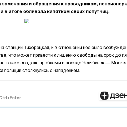
 замечания и обращения к проводникам, пенсионер
 в итоге обливала кипятком своих попутчиц.
а станции Тихорецкая, и в отношении нее было возбужде
тве, что может привести к лишению свободы на срок до пя
ина также создала проблемы в поезде Челябинск — Москва
ки полиции столкнулись с нападением.
Ctrl+Enter