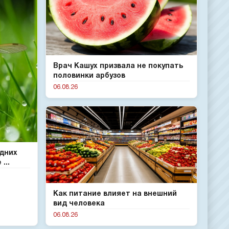
Врач Кашух призвала не покупать
половинки арбузов
06.08.26
одних
...
Как питание влияет на внешний
вид человека
06.08.26