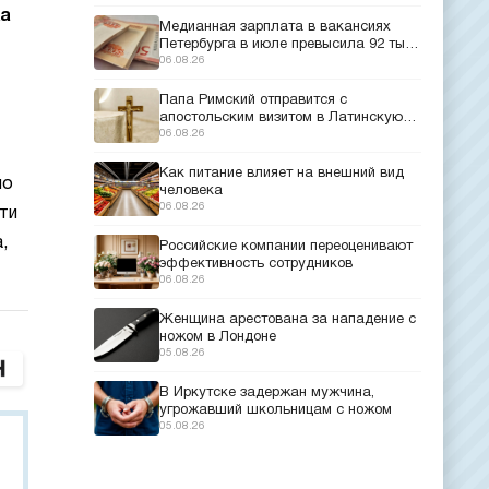
ка
Медианная зарплата в вакансиях
Петербурга в июле превысила 92 тыс.
рублей
06.08.26
Папа Римский отправится с
апостольским визитом в Латинскую
Америку
06.08.26
Как питание влияет на внешний вид
но
человека
06.08.26
ти
,
Российские компании переоценивают
эффективность сотрудников
06.08.26
Женщина арестована за нападение с
ножом в Лондоне
05.08.26
В Иркутске задержан мужчина,
угрожавший школьницам с ножом
05.08.26