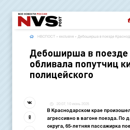
НВСПОСТ
»
exclusive
» Дебоширша в поезде Краснода
Дебоширша в поезде 
обливала попутчиц ки
полицейского
20:07, 10 июнь 2025
В Краснодарском крае произошел
агрессивно в вагоне поезда. По
округа, 65-летняя пассажирка по