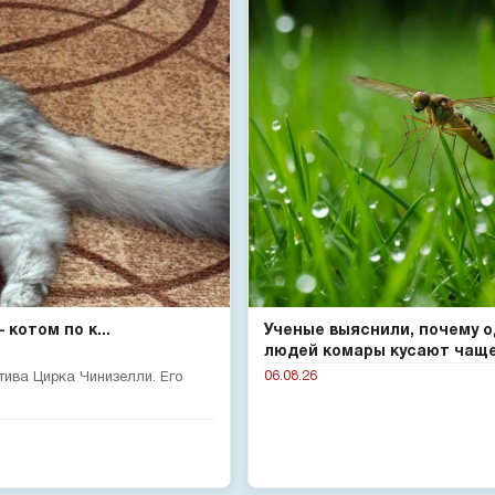
котом по к...
Ученые выяснили, почему 
людей комары кусают чаще 
06.08.26
тива Цирка Чинизелли. Его