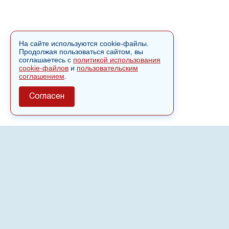
На сайте используются cookie-файлы.
Продолжая пользоваться сайтом, вы
соглашаетесь с
политикой использования
cookie-файлов
и
пользовательским
соглашением
.
Согласен
О сайте
Полное или частичное использовании материалов сайта
nvspost.ru возможно только после письменного
разрешения
18+