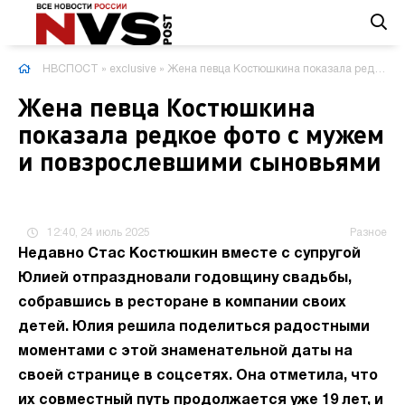
НВСПОСТ
»
exclusive
» Жена певца Костюшкина показала редкое фото с мужем и повзрослевшими сыновьями
Жена певца Костюшкина
показала редкое фото с мужем
и повзрослевшими сыновьями
12:40, 24 июль 2025
Разное
Недавно Стас Костюшкин вместе с супругой
Юлией отпраздновали годовщину свадьбы,
собравшись в ресторане в компании своих
детей. Юлия решила поделиться радостными
моментами с этой знаменательной даты на
своей странице в соцсетях. Она отметила, что
их совместный путь продолжается уже 19 лет, и