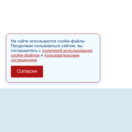
На сайте используются cookie-файлы.
Продолжая пользоваться сайтом, вы
соглашаетесь с
политикой использования
cookie-файлов
и
пользовательским
соглашением
.
Согласен
О сайте
Полное или частичное использовании материалов сайта
nvspost.ru возможно только после письменного