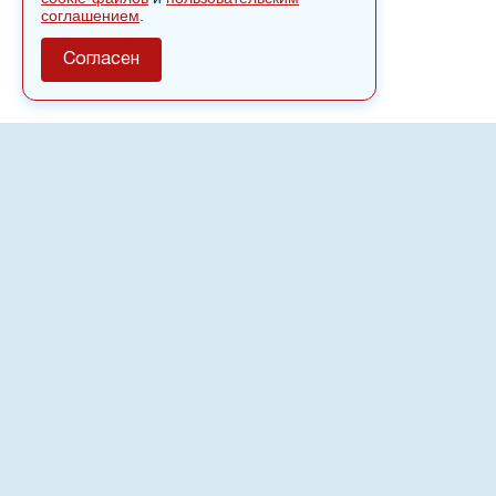
соглашением
.
Согласен
О сайте
Полное или частичное использовании материалов сайта
nvspost.ru возможно только после письменного
разрешения
18+
Настоящий ресурс может содержать материалы
.
Сетевое издание «Нвспост» зарегистрировано в
Федеральной службе по надзору в сфере связи,
информационных технологий и массовых коммуникаций
(Роскомнадзор) 02.09.2022.
Регистрационный номер СМИ ЭЛ № ФС 77 - 83823