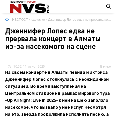
НВСПОСТ
»
exclusive
» Дженнифер Лопес едва не прервала концерт в Алматы из-за насекомого на сцене
Дженнифер Лопес едва не
прервала концерт в Алматы
из-за насекомого на сцене
10:52, 11 август 2025
В мире
На своем концерте в Алматы певица и актриса
Дженнифер Лопес столкнулась с неожиданной
ситуацией. Во время выступления на
Центральном стадионе в рамках мирового тура
«Up All Night: Live in 2025» к ней на шею заползло
насекомое, что вызвало у нее испуг. Несмотря
на это, звезда продолжила исполнять песню, а