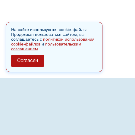
На сайте используются cookie-файлы.
Продолжая пользоваться сайтом, вы
соглашаетесь с
политикой использования
cookie-файлов
и
пользовательским
соглашением
.
Согласен
О сайте
Полное или частичное использовании материалов сайта
nvspost.ru возможно только после письменного
разрешения