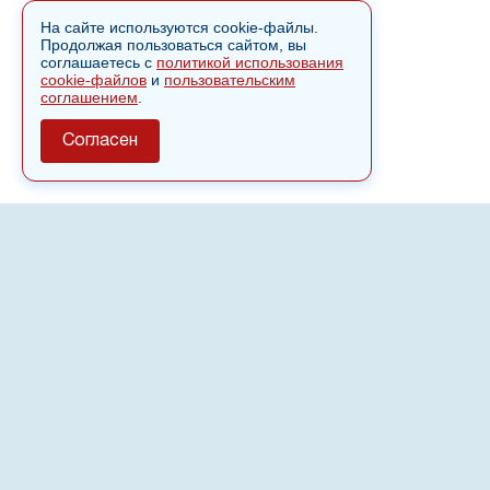
На сайте используются cookie-файлы.
Продолжая пользоваться сайтом, вы
соглашаетесь с
политикой использования
cookie-файлов
и
пользовательским
соглашением
.
Согласен
О сайте
Полное или частичное использовании материалов сайта
nvspost.ru возможно только после письменного
разрешения
18+
Настоящий ресурс может содержать материалы
.
Сетевое издание «Нвспост» зарегистрировано в
Федеральной службе по надзору в сфере связи,