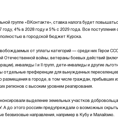
ьной группе «ВКонтакте», ставка налога будет повышать
7 году, 4% в 2028 году и 5% с 2029 года. Все поступления 
 полностью в городской бюджет Курска.
свобождаемых от уплаты категорий — среди них Герои СС
ой Отечественной войны, ветераны боевых действий (вклю
ации), инвалиды I и II групп, дети-инвалиды и другие льгот
ны отдельные преференции для вынужденных переселенцев
 размещения в городе, в том числе граждан, прибывших и
ких регионов с высоким уровнем реагирования.
анонсировали выделение земельных участков добровольца
У. А до этого россиян предупреждали о возможных скрыт
ые безвизовые направления, например в Кубу и Малайзию.