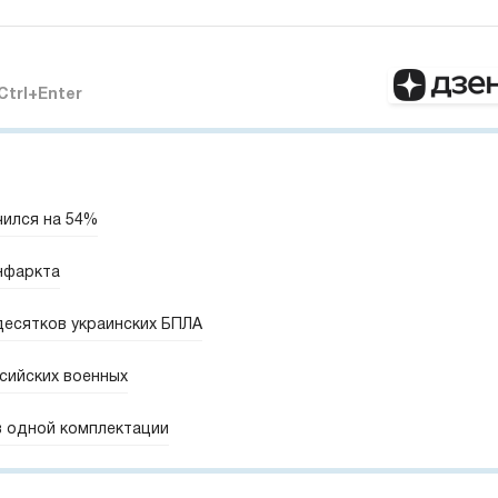
Ctrl+Enter
чился на 54%
нфаркта
десятков украинских БПЛА
сийских военных
 в одной комплектации