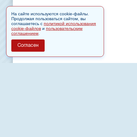
На сайте используются cookie-файлы.
Продолжая пользоваться сайтом, вы
соглашаетесь с
политикой использования
cookie-файлов
и
пользовательским
соглашением
.
Согласен
О сайте
Полное или частичное использовании материалов сайт
только после письменного разрешения
18
Настоящий ресурс может содержать материалы