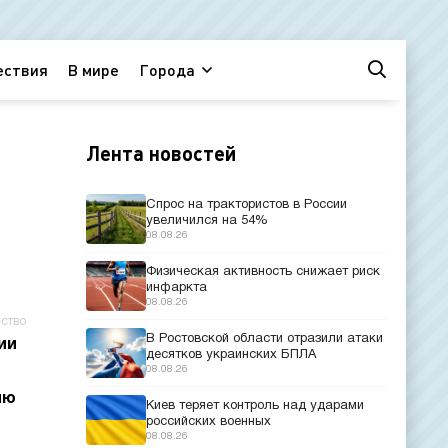
ествия
В мире
Города
Лента новостей
Спрос на трактористов в России
увеличился на 54%
08.08.26
Физическая активность снижает риск
инфаркта
08.08.26
ство
В Ростовской области отразили атаки
ии
десятков украинских БПЛА
08.08.26
ию
Киев теряет контроль над ударами
российских военных
08.08.26