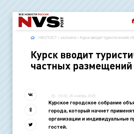
НВСПОСТ
»
exclusive
» Курск вводит туристический с
Курск вводит туристи
частных размещений с
19:33, 25 ноябрь 2025
Курское городское собрание объ
города, который начнет применять
организации и индивидуальные 
гостей.