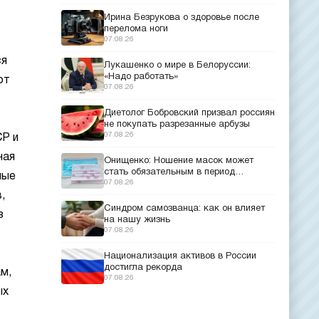
Ирина Безрукова о здоровье после
перелома ноги
07.08.26
ся
Лукашенко о мире в Белоруссии:
«Надо работать»
от
07.08.26
Диетолог Бобровский призвал россиян
не покупать разрезанные арбузы
07.08.26
СР и
чая
Онищенко: Ношение масок может
стать обязательным в период
ные
эпидемий
07.08.26
,
Синдром самозванца: как он влияет
з
на нашу жизнь
07.08.26
Национализация активов в России
достигла рекорда
м,
07.08.26
ых