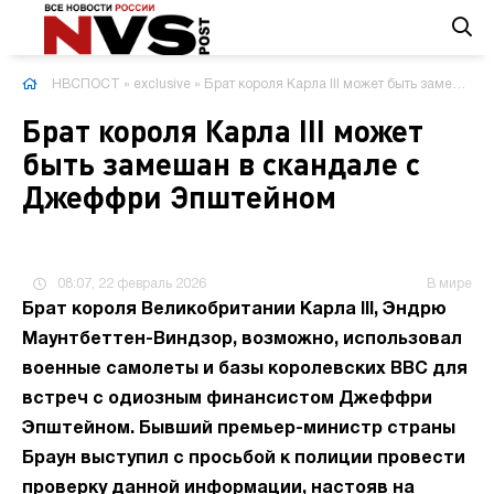
НВСПОСТ
»
exclusive
» Брат короля Карла III может быть замешан в скандале с Джеффри Эпштейном
Брат короля Карла III может
быть замешан в скандале с
Джеффри Эпштейном
08:07, 22 февраль 2026
В мире
Брат короля Великобритании Карла III, Эндрю
Маунтбеттен-Виндзор, возможно, использовал
военные самолеты и базы королевских ВВС для
встреч с одиозным финансистом Джеффри
Эпштейном. Бывший премьер-министр страны
Браун выступил с просьбой к полиции провести
проверку данной информации, настояв на