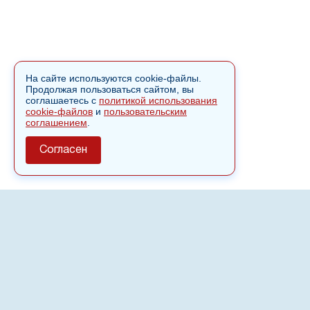
На сайте используются cookie-файлы.
Продолжая пользоваться сайтом, вы
соглашаетесь с
политикой использования
cookie-файлов
и
пользовательским
соглашением
.
Согласен
О сайте
Полное или частичное использовании материалов сайта
nvspost.ru возможно только после письменного
разрешения