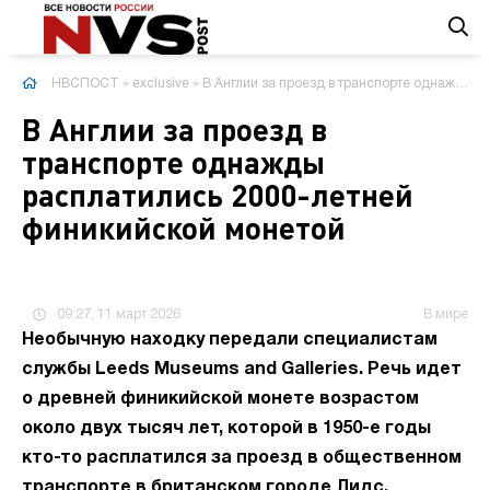
НВСПОСТ
»
exclusive
» В Англии за проезд в транспорте однажды расплатились 2000-летней финикийской монетой
В Англии за проезд в
транспорте однажды
расплатились 2000-летней
финикийской монетой
09:27, 11 март 2026
В мире
Необычную находку передали специалистам
службы Leeds Museums and Galleries. Речь идет
о древней финикийской монете возрастом
около двух тысяч лет, которой в 1950-е годы
кто-то расплатился за проезд в общественном
транспорте в британском городе Лидс.