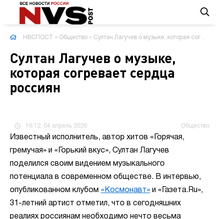
НВСПОСТ
»
Общество
» Султан Лагучев о музыке, которая согревает сердца россиян
Султан Лагучев о музыке,
которая согревает сердца
россиян
16:12, 04 апрель 2026
Общество
Известный исполнитель, автор хитов «Горячая,
гремучая» и «Горький вкус», Султан Лагучев
поделился своим видением музыкального
потенциала в современном обществе. В интервью,
опубликованном клубом
«Космонавт»
и «Газета.Ru»,
31-летний артист отметил, что в сегодняшних
реалиях россиянам необходимо нечто весьма