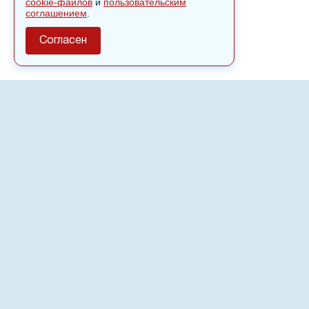
cookie-файлов
и
пользовательским
соглашением
.
Согласен
О сайте
Полное или частичное использовании материалов сайта
nvspost.ru возможно только после письменного
разрешения
18+
Настоящий ресурс может содержать материалы
.
Сетевое издание «Нвспост» зарегистрировано в
Федеральной службе по надзору в сфере связи,
информационных технологий и массовых коммуникаций
(Роскомнадзор) 02.09.2022.
Регистрационный номер СМИ ЭЛ № ФС 77 - 83823