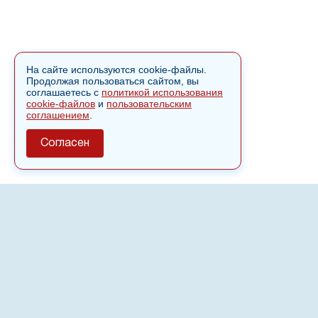
На сайте используются cookie-файлы.
Продолжая пользоваться сайтом, вы
соглашаетесь с
политикой использования
cookie-файлов
и
пользовательским
соглашением
.
Согласен
О сайте
Полное или частичное использовании материалов сайта
nvspost.ru возможно только после письменного
разрешения