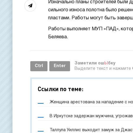
Изначально планы строителей были др
сильного износа полотна было реше
пластами. Работы могут быть заверш
Работы выполняет МУП «ПАД», котор
Беляева.
Заметили ош
Ы
бку
Ctrl
Enter
Выделите текст и нажмите
Ссылки по теме:
Женщина арестована за нападение с н
В Иркутске задержан мужчина, угрожа
Таллула Уиллис выходит замуж за Джас