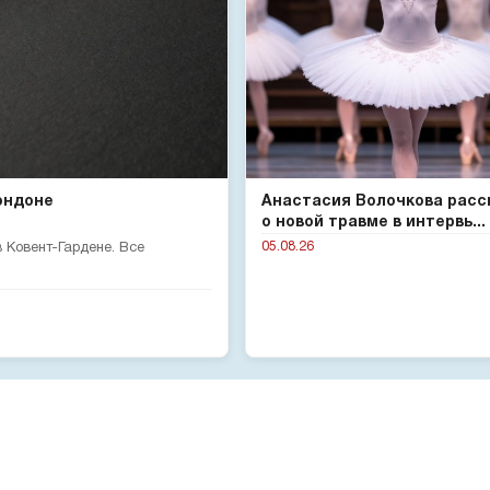
ондоне
Анастасия Волочкова расс
о новой травме в интервь...
05.08.26
 Ковент-Гардене. Все