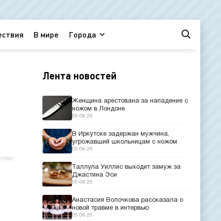
ествия
В мире
Города
Лента новостей
Женщина арестована за нападение с
ножом в Лондоне
05.08.26
В Иркутске задержан мужчина,
угрожавший школьницам с ножом
05.08.26
ство
Таллула Уиллис выходит замуж за
Джастина Эси
05.08.26
Анастасия Волочкова рассказала о
новой травме в интервью
05.08.26