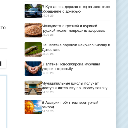
В Кургане задержан отец за жестокое
обращение с дочерью
05.08.26
Монодиета с гречкой и куриной
кте
грудкой может навредить здоровью
05.08.26
Нашествие саранчи накрыло Кизляр в
Дагестане
05.08.26
В аптеке Новосибирска мужчина
устроил стрельбу
05.08.26
Муниципальные школы получат
доступ к интернету по новому закону
04.08.26
В Австрии побит температурный
рекорд
04.08.26