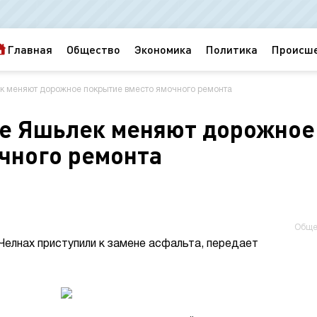
Главная
Общество
Экономика
Политика
Происш
ек меняют дорожное покрытие вместо ямочного ремонта
те Яшьлек меняют дорожное
чного ремонта
Обще
елнах приступили к замене асфальта, передает