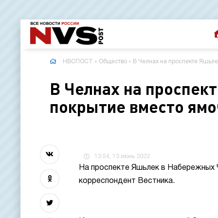
НВСПОСТ
»
Общество
» В Челнах на проспекте Яшьл
В Челнах на проспек
покрытие вместо ямо
13:54, 13 июнь 2022
На проспекте Яшьлек в Набережных Ч
корреспондент Вестника.