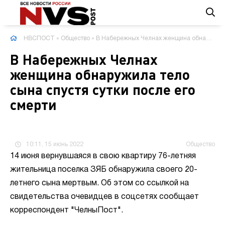
НВСПОСТ
»
Общество
» В Набережных Челнах женщина обнаружила тело сына спустя сутки после его смерти
В Набережных Челнах
женщина обнаружила тело
сына спустя сутки после его
смерти
10:11, 15 июнь 2022
Общество
14 июня вернувшаяся в свою квартиру 76-летняя
жительница поселка ЗЯБ обнаружила своего 20-
летнего сына мертвым. Об этом со ссылкой на
свидетельства очевидцев в соцсетях сообщает
корреспондент "ЧелныПост".