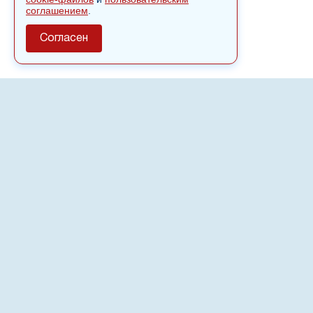
соглашением
.
Согласен
О сайте
Полное или частичное использовании материалов сайта
nvspost.ru возможно только после письменного
разрешения
18+
Настоящий ресурс может содержать материалы
.
Сетевое издание «Нвспост» зарегистрировано в
Федеральной службе по надзору в сфере связи,
информационных технологий и массовых коммуникаций
(Роскомнадзор) 02.09.2022.
Регистрационный номер СМИ ЭЛ № ФС 77 - 83823