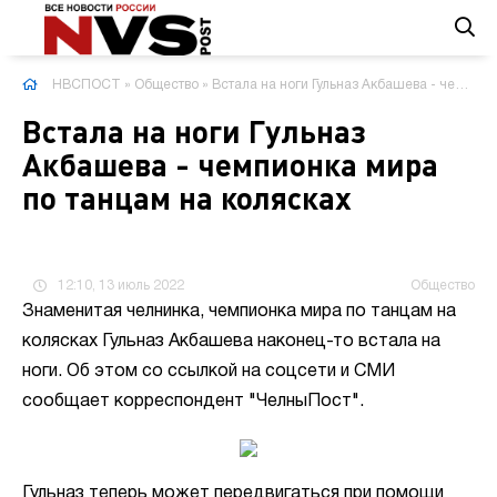
НВСПОСТ
»
Общество
» Встала на ноги Гульназ Акбашева - чемпионка мира по танцам на колясках
Встала на ноги Гульназ
Акбашева - чемпионка мира
по танцам на колясках
12:10, 13 июль 2022
Общество
Знаменитая челнинка, чемпионка мира по танцам на
колясках Гульназ Акбашева наконец-то встала на
ноги. Об этом со ссылкой на соцсети и СМИ
сообщает корреспондент "ЧелныПост".
Гульназ теперь может передвигаться при помощи