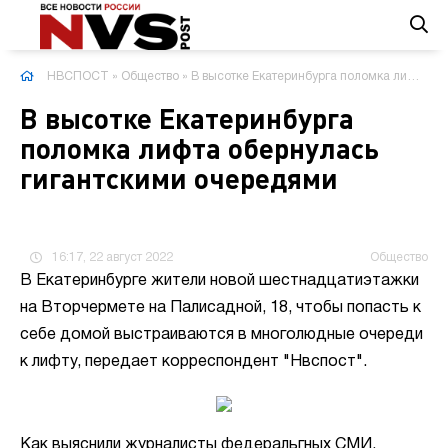
НВСПОСТ
»
Общество
» В высотке Екатеринбурга поломка лифта обернулась гигантскими очередями
В высотке Екатеринбурга
поломка лифта обернулась
гигантскими очередями
16:17, 22 август 2022
Общество
В Екатеринбурге жители новой шестнадцатиэтажки
на Вторчермете на Палисадной, 18, чтобы попасть к
себе домой выстраиваются в многолюдные очереди
к лифту, передает корреспондент "Нвспост".
Как выяснили журналисты федеральгных СМИ,