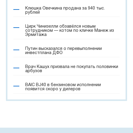
Клюшка Овечкина продана за 940 тыс.
рублей
Цирк Чинизелли обзавёлся новым
сотрудником — котом по кличке Манеж из
Эрмитажа
Путин высказался о перевыполнении
инвестплана ДФО
Врач Кашух призвала не покупать половинки
арбузов
BAIC BJ40 в бензиновом исполнении
появится скоро у дилеров