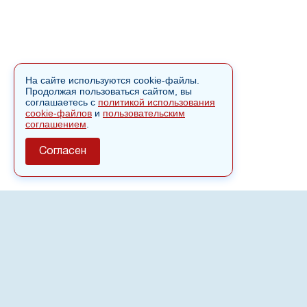
На сайте используются cookie-файлы.
Продолжая пользоваться сайтом, вы
соглашаетесь с
политикой использования
cookie-файлов
и
пользовательским
соглашением
.
Согласен
О сайте
Полное или частичное использовании материалов сайта
nvspost.ru возможно только после письменного
разрешения