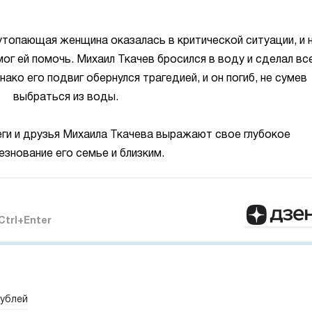
топающая женщина оказалась в критической ситуации, и 
мог ей помочь. Михаил Ткачев бросился в воду и сделал вс
ако его подвиг обернулся трагедией, и он погиб, не сумев
выбраться из воды.
ги и друзья Михаила Ткачева выражают свое глубокое
езнование его семье и близким.
Ctrl+Enter
рублей