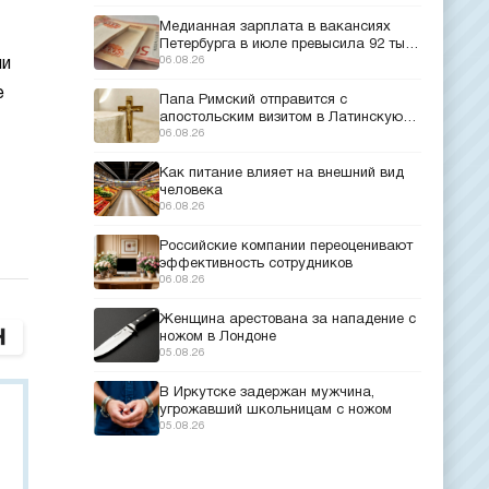
Медианная зарплата в вакансиях
Петербурга в июле превысила 92 тыс.
рублей
06.08.26
ни
е
Папа Римский отправится с
апостольским визитом в Латинскую
Америку
06.08.26
Как питание влияет на внешний вид
человека
06.08.26
Российские компании переоценивают
эффективность сотрудников
06.08.26
Женщина арестована за нападение с
ножом в Лондоне
05.08.26
В Иркутске задержан мужчина,
угрожавший школьницам с ножом
05.08.26