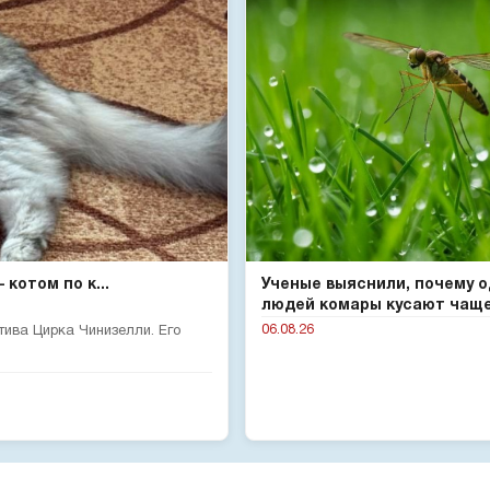
котом по к...
Ученые выяснили, почему 
людей комары кусают чаще 
06.08.26
тива Цирка Чинизелли. Его