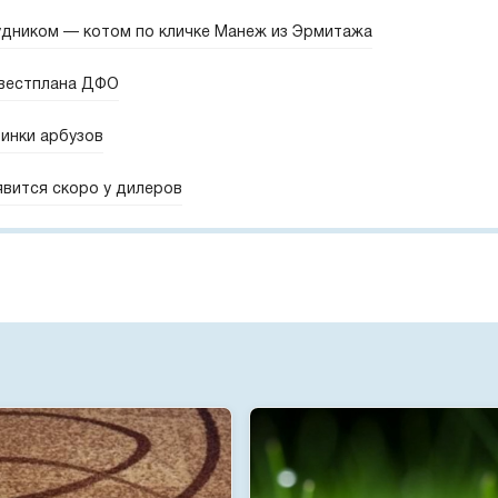
удником — котом по кличке Манеж из Эрмитажа
нвестплана ДФО
винки арбузов
явится скоро у дилеров