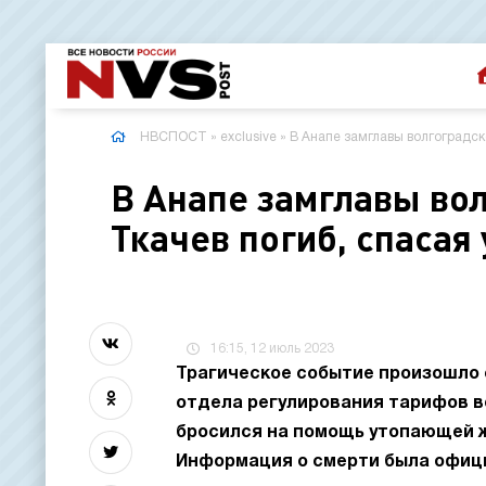
НВСПОСТ
»
exclusive
» В Анапе замглавы волгоградс
В Анапе замглавы во
Ткачев погиб, спаса
16:15, 12 июль 2023
Трагическое событие произошло 
отдела регулирования тарифов в
бросился на помощь утопающей ж
Информация о смерти была офиц