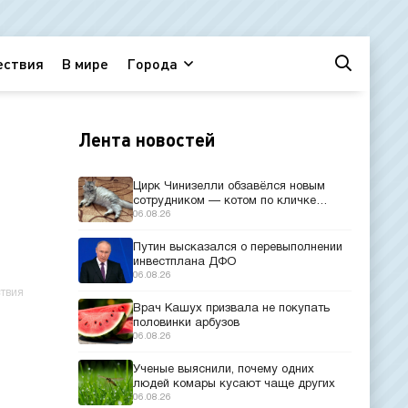
ествия
В мире
Города
Лента новостей
Цирк Чинизелли обзавёлся новым
сотрудником — котом по кличке
Манеж из Эрмитажа
06.08.26
Путин высказался о перевыполнении
инвестплана ДФО
06.08.26
твия
Врач Кашух призвала не покупать
половинки арбузов
06.08.26
Ученые выяснили, почему одних
людей комары кусают чаще других
06.08.26