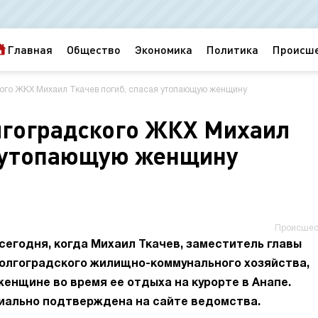
Главная
Общество
Экономика
Политика
Происш
кого ЖКХ Михаил Ткачев погиб, спасая утопающую женщину
лгоградского ЖКХ Михаил
я утопающую женщину
Происшес
сегодня, когда Михаил Ткачев, заместитель главы
олгоградского жилищно-коммунального хозяйства,
енщине во время ее отдыха на курорте в Анапе.
иально подтверждена на сайте ведомства.