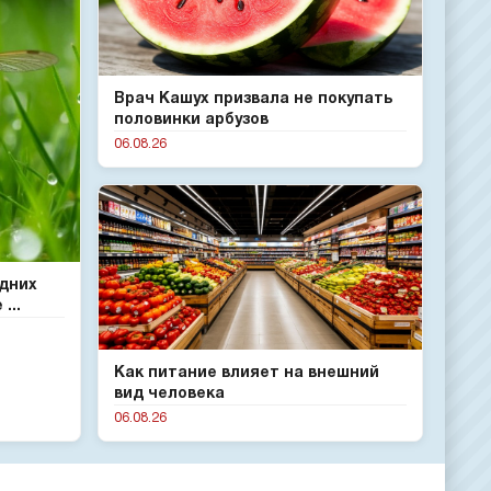
Врач Кашух призвала не покупать
половинки арбузов
06.08.26
одних
...
Как питание влияет на внешний
вид человека
06.08.26