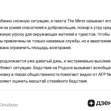
бенно сложную ситуацию, и газета The Mirror называет ег
 на усилия спасателей и добровольцев, пожар к утру ср
ьезную угрозу для окружающих жителей и туристов. Чтобы
ы привлечены не только наземные службы, но и авиатехник
вана ограничить площадь возгорания.
продолжается уже девятый день, и экстремально высокие
губляют ситуацию. Бедствие на Родосе вызывает всеобще
ановку в глазах общественности помогают видео от AFP N
воляют оценить масштаб стихийного бедствия.
Ctrl+Enter