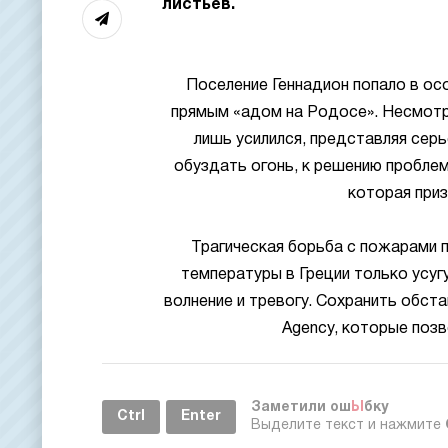
листьев.
Поселение Геннадион попало в осо
прямым «адом на Родосе». Несмотря
лишь усилился, представляя сер
обуздать огонь, к решению проблем
которая приз
Трагическая борьба с пожарами 
температуры в Греции только усу
волнение и тревогу. Сохранить обст
Agency, которые поз
Заметили ош
Ы
бку
Ctrl
Enter
Выделите текст и нажмите