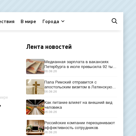
ествия
В мире
Города
Лента новостей
Медианная зарплата в вакансиях
Петербурга в июле превысила 92 тыс.
рублей
06.08.26
Папа Римский отправится с
апостольским визитом в Латинскую
Америку
06.08.26
мире
Как питание влияет на внешний вид
,
человека
06.08.26
Российские компании переоценивают
эффективность сотрудников
06.08.26