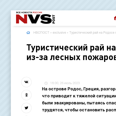
НВСПОСТ
»
exclusive
» Туристический рай на Родосе 
Туристический рай на
из-за лесных пожаро
18:00, 26 июль 2023
На острове Родос, Греция, разго
что приводит к тяжелой ситуации
были эвакуированы, пытаясь спас
трудятся, чтобы остановить расп