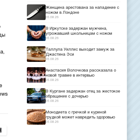
Женщина арестована за нападение с
ножом в Лондоне
05.08.26
о
В Иркутске задержан мужчина,
угрожавший школьницам с ножом
еды
05.08.26
Таллула Уиллис выходит замуж за
а,
Джастина Эси
05.08.26
Анастасия Волочкова рассказала о
новой травме в интервью
05.08.26
е
В Кургане задержан отец за жестокое
ews
обращение с дочерью
05.08.26
Монодиета с гречкой и куриной
грудкой может навредить здоровью
05.08.26