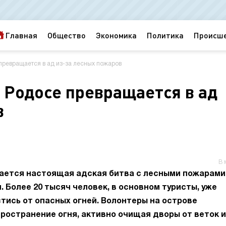
Главная
Общество
Экономика
Политика
Происш
превращается в ад из-за лесных пожаров
 Родосе превращается в ад
в
В 
рается настоящая адская битва с лесными пожарами
. Более 20 тысяч человек, в основном туристы, уже
тись от опасных огней. Волонтеры на острове
ространение огня, активно очищая дворы от веток и