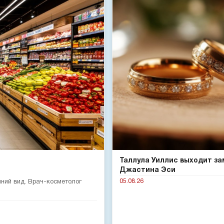
Таллула Уиллис выходит за
Джастина Эси
05.08.26
шний вид. Врач-косметолог