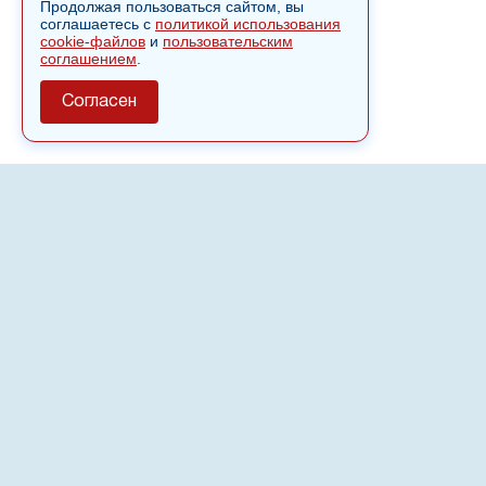
Продолжая пользоваться сайтом, вы
соглашаетесь с
политикой использования
cookie-файлов
и
пользовательским
соглашением
.
Согласен
О сайте
Полное или частичное использовании материалов сайта
nvspost.ru возможно только после письменного
разрешения
18+
Настоящий ресурс может содержать материалы
.
Сетевое издание «Нвспост» зарегистрировано в
Федеральной службе по надзору в сфере связи,
информационных технологий и массовых коммуникаций