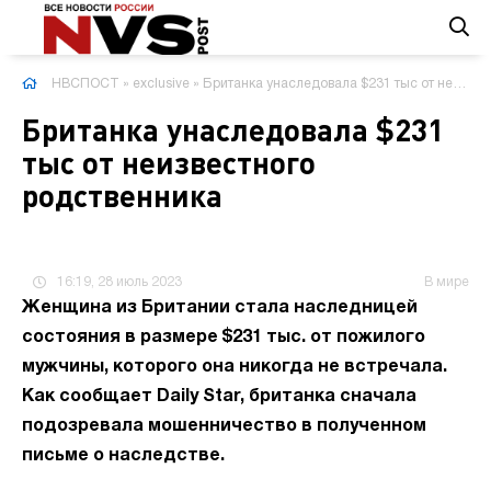
НВСПОСТ
»
exclusive
» Британка унаследовала $231 тыс от неизвестного родственника
Британка унаследовала $231
тыс от неизвестного
родственника
16:19, 28 июль 2023
В мире
Женщина из Британии стала наследницей
состояния в размере $231 тыс. от пожилого
мужчины, которого она никогда не встречала.
Как сообщает Daily Star, британка сначала
подозревала мошенничество в полученном
письме о наследстве.