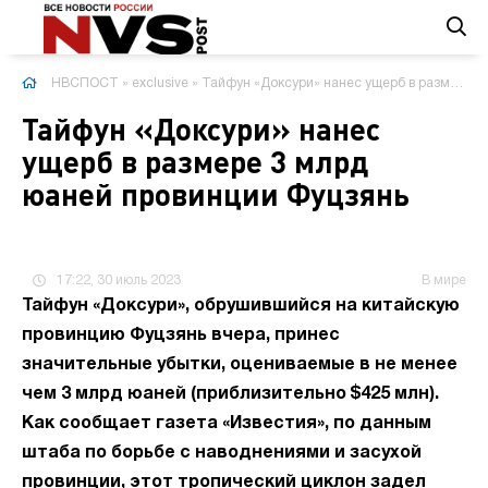
НВСПОСТ
»
exclusive
» Тайфун «Доксури» нанес ущерб в размере 3 млрд юаней провинции Фуцзянь
Тайфун «Доксури» нанес
ущерб в размере 3 млрд
юаней провинции Фуцзянь
17:22, 30 июль 2023
В мире
Тайфун «Доксури», обрушившийся на китайскую
провинцию Фуцзянь вчера, принес
значительные убытки, оцениваемые в не менее
чем 3 млрд юаней (приблизительно $425 млн).
Как сообщает газета «Известия», по данным
штаба по борьбе с наводнениями и засухой
провинции, этот тропический циклон задел