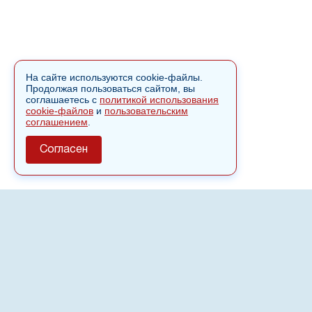
На сайте используются cookie-файлы.
Продолжая пользоваться сайтом, вы
соглашаетесь с
политикой использования
cookie-файлов
и
пользовательским
соглашением
.
Согласен
О сайте
Полное или частичное использовании материалов сайта
nvspost.ru возможно только после письменного
разрешения