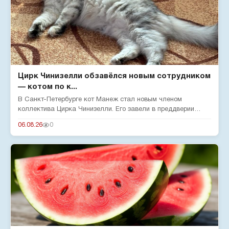
Цирк Чинизелли обзавёлся новым сотрудником
— котом по к...
В Санкт-Петербурге кот Манеж стал новым членом
коллектива Цирка Чинизелли. Его завели в преддверии
юбилея цирка, чтобы о...
06.08.26
0