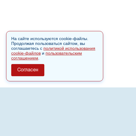
На сайте используются cookie-файлы.
Продолжая пользоваться сайтом, вы
соглашаетесь с
политикой использования
cookie-файлов
и
пользовательским
соглашением
.
Согласен
О сайте
Полное или частичное использовании материалов сайта
nvspost.ru возможно только после письменного