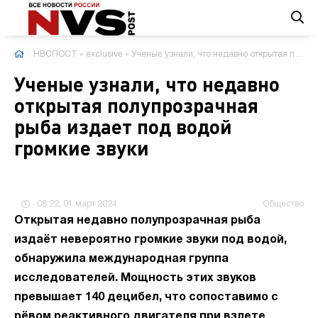
НВСПОСТ
»
exclusive
» Ученые узнали, что недавно открытая полупрозрачная рыба издает под водой громкие звуки
Ученые узнали, что недавно
открытая полупрозрачная
рыба издает под водой
громкие звуки
08:22, 01 март 2024
Общество
Открытая недавно полупрозрачная рыба
издаёт невероятно громкие звуки под водой,
обнаружила международная группа
исследователей. Мощность этих звуков
превышает 140 децибел, что сопоставимо с
рёвом реактивного двигателя при взлете