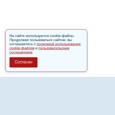
На сайте используются cookie-файлы.
Продолжая пользоваться сайтом, вы
соглашаетесь с
политикой использования
cookie-файлов
и
пользовательским
соглашением
.
Согласен
О сайте
Полное или частичное использовании материалов сайта
nvspost.ru возможно только после письменного