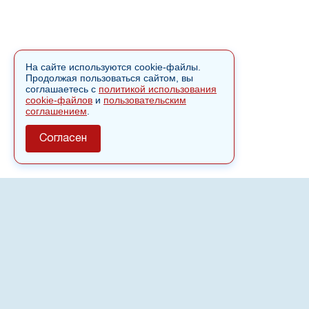
На сайте используются cookie-файлы.
Продолжая пользоваться сайтом, вы
соглашаетесь с
политикой использования
cookie-файлов
и
пользовательским
соглашением
.
Согласен
О сайте
Полное или частичное использовании материалов сайта
nvspost.ru возможно только после письменного
разрешения