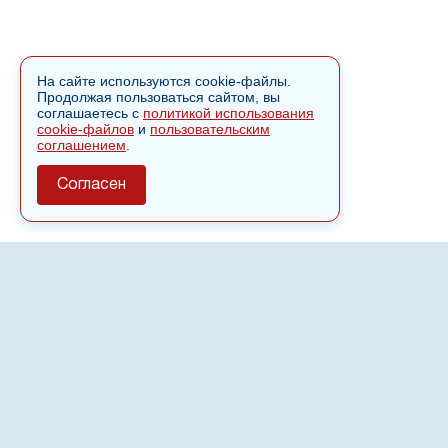
На сайте используются cookie-файлы.
Продолжая пользоваться сайтом, вы
соглашаетесь с
политикой использования
cookie-файлов
и
пользовательским
соглашением
.
Согласен
О сайте
Полное или частичное использовании материалов сайта
nvspost.ru возможно только после письменного
разрешения
18+
Настоящий ресурс может содержать материалы
.