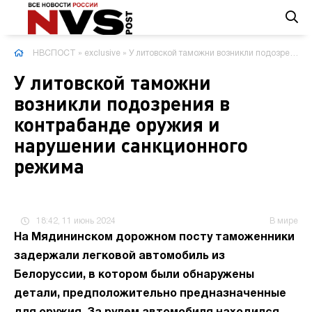
НВСПОСТ
»
exclusive
» У литовской таможни возникли подозрения в контрабанде оружия и нарушении санкционного режима
У литовской таможни
возникли подозрения в
контрабанде оружия и
нарушении санкционного
режима
18:42, 11 июнь 2024
В мире
На Мядининском дорожном посту таможенники
задержали легковой автомобиль из
Белоруссии, в котором были обнаружены
детали, предположительно предназначенные