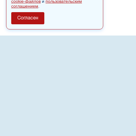
cookie-файлов
и
пользовательским
соглашением
.
Согласен
О сайте
Полное или частичное использовании материалов сайта
nvspost.ru возможно только после письменного
разрешения
18+
Настоящий ресурс может содержать материалы
.
Сетевое издание «Нвспост» зарегистрировано в
Федеральной службе по надзору в сфере связи,
информационных технологий и массовых коммуникаций
(Роскомнадзор) 02.09.2022.
Регистрационный номер СМИ ЭЛ № ФС 77 - 83823