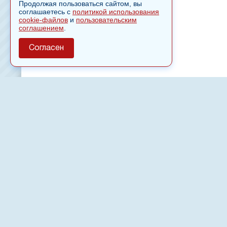
Продолжая пользоваться сайтом, вы
соглашаетесь с
политикой использования
cookie-файлов
и
пользовательским
соглашением
.
Согласен
О сайте
Полное или частичное использовании материалов сайт
только после письменного разрешения
18
Настоящий ресурс может содержать материалы
Сетевое издание «Нвспост» зарегистрировано в Феде
надзору в сфере связи, информационных технологий 