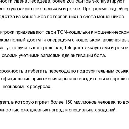
ности Ивана Лебедева, более 200 сайтов эксплуатируют
 доступа к криптокошелькам игроков. Программа-«дрейне
едства из кошельков потерпевших на счета мошенников.
о игроки привязывают свои TON-кошельки к мошенническо
кам полный доступ к операциям с кошельком, включая вы
огут получить контроль над Telegram-аккаунтами игроков
д своими учетными записями для активации бота.
орожность и избегать перехода по подозрительным ссылк
официальные приложения игры и не вводить свои пароли н
незнакомых ресурсах.
gram, в которую играет более 150 миллионов человек по в
ожностью ежедневных наград и специальных заданий.