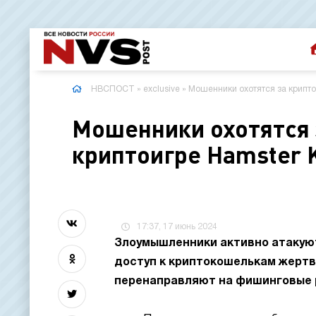
НВСПОСТ
»
exclusive
» Мошенники охотятся за крипто
Мошенники охотятся 
криптоигре Hamster 
17:37, 17 июнь 2024
Злоумышленники активно атакуют
доступ к криптокошелькам жертв
перенаправляют на фишинговые 