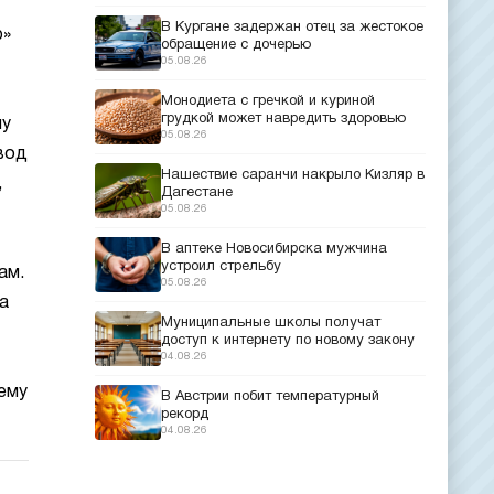
В Кургане задержан отец за жестокое
р»
обращение с дочерью
05.08.26
Монодиета с гречкой и куриной
грудкой может навредить здоровью
му
05.08.26
вод
Нашествие саранчи накрыло Кизляр в
,
Дагестане
05.08.26
В аптеке Новосибирска мужчина
устроил стрельбу
ам.
05.08.26
а
Муниципальные школы получат
доступ к интернету по новому закону
04.08.26
сему
В Австрии побит температурный
рекорд
04.08.26