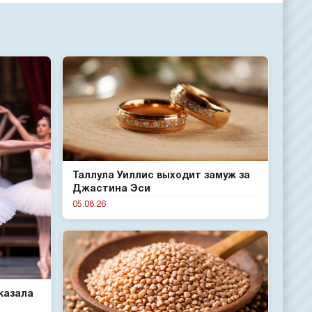
Таллула Уиллис выходит замуж за
Джастина Эси
05.08.26
казала