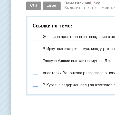
Заметили ош
Ы
бку
Ctrl
Enter
Выделите текст и нажмите
Ссылки по теме:
Женщина арестована за нападение с н
В Иркутске задержан мужчина, угрожа
Таллула Уиллис выходит замуж за Джас
Анастасия Волочкова рассказала о нов
В Кургане задержан отец за жестокое