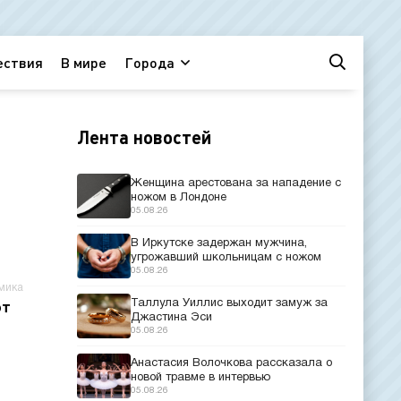
ествия
В мире
Города
Лента новостей
Женщина арестована за нападение с
ножом в Лондоне
05.08.26
В Иркутске задержан мужчина,
угрожавший школьницам с ножом
05.08.26
мика
Таллула Уиллис выходит замуж за
ют
Джастина Эси
05.08.26
Анастасия Волочкова рассказала о
новой травме в интервью
05.08.26