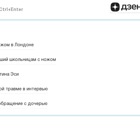
Ctrl+Enter
ожом в Лондоне
вший школьницам с ножом
тина Эси
ой травме в интервью
 обращение с дочерью