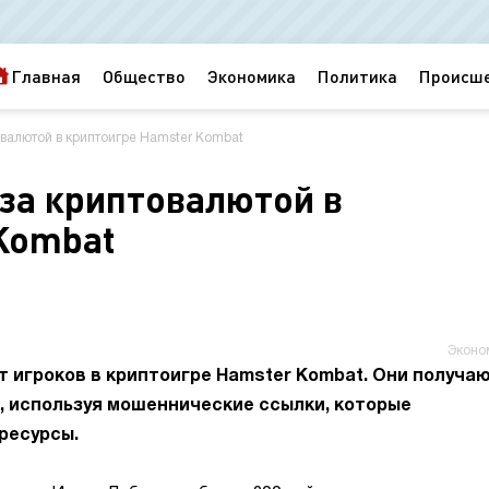
Главная
Общество
Экономика
Политика
Происш
валютой в криптоигре Hamster Kombat
за криптовалютой в
Kombat
Эконо
 игроков в криптоигре Hamster Kombat. Они получа
, используя мошеннические ссылки, которые
ресурсы.