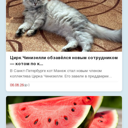
Цирк Чинизелли обзавёлся новым сотрудником
— котом по к...
В Санкт-Петербурге кот Манеж стал новым членом
коллектива Цирка Чинизелли. Его завели в преддверии
юбилея цирка, чтобы о...
06.08.26
0