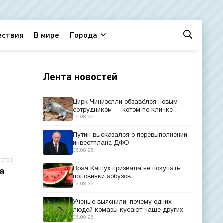
ествия
В мире
Города
Лента новостей
Цирк Чинизелли обзавёлся новым
сотрудником — котом по кличке
Манеж из Эрмитажа
06.08.26
Путин высказался о перевыполнении
инвестплана ДФО
06.08.26
ство
Врач Кашух призвала не покупать
а
половинки арбузов
06.08.26
Ученые выяснили, почему одних
людей комары кусают чаще других
06.08.26