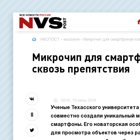
НВСПОСТ
»
exclusive
» Микрочип для смартфонов позв
Микрочип для смартф
сквозь препятствия
09:45, 18 июнь 2024
Ученые Техасского университета
совместно создали уникальный м
смартфоны. Его новаторская осо
для просмотра объектов через ра