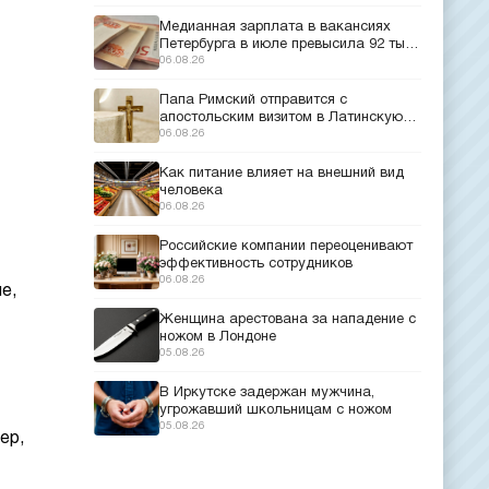
Медианная зарплата в вакансиях
Петербурга в июле превысила 92 тыс.
рублей
06.08.26
Папа Римский отправится с
апостольским визитом в Латинскую
Америку
06.08.26
Как питание влияет на внешний вид
человека
06.08.26
Российские компании переоценивают
эффективность сотрудников
06.08.26
е,
Женщина арестована за нападение с
ножом в Лондоне
05.08.26
В Иркутске задержан мужчина,
угрожавший школьницам с ножом
05.08.26
ер,