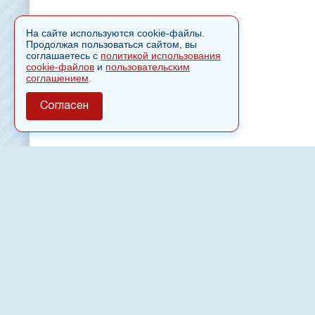
На сайте используются cookie-файлы.
Продолжая пользоваться сайтом, вы
соглашаетесь с
политикой использования
cookie-файлов
и
пользовательским
соглашением
.
Согласен
О сайте
Полное или частичное использовании материалов сайт
только после письменного разрешения
18
Настоящий ресурс может содержать материалы