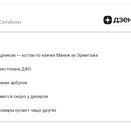
Ctrl+Enter
удником — котом по кличке Манеж из Эрмитажа
нвестплана ДФО
винки арбузов
явится скоро у дилеров
комары кусают чаще других