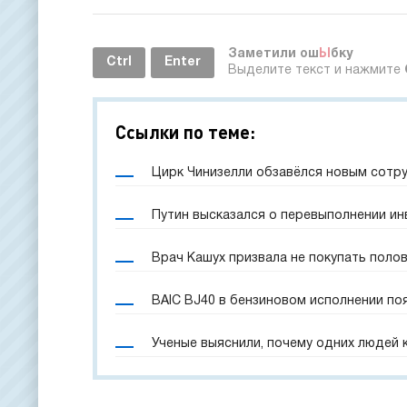
Заметили ош
Ы
бку
Ctrl
Enter
Выделите текст и нажмите
Ссылки по теме:
Цирк Чинизелли обзавёлся новым сотр
Путин высказался о перевыполнении и
Врач Кашух призвала не покупать поло
BAIC BJ40 в бензиновом исполнении по
Ученые выяснили, почему одних людей 