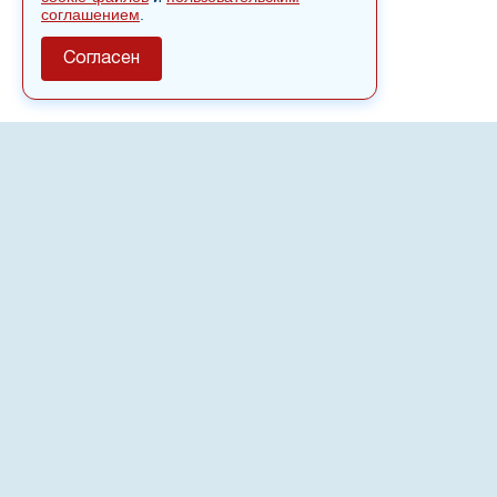
соглашением
.
Согласен
О сайте
Полное или частичное использовании материалов сайта
nvspost.ru возможно только после письменного
разрешения
18+
Настоящий ресурс может содержать материалы
.
Сетевое издание «Нвспост» зарегистрировано в
Федеральной службе по надзору в сфере связи,
информационных технологий и массовых коммуникаций
(Роскомнадзор) 02.09.2022.
Регистрационный номер СМИ ЭЛ № ФС 77 - 83823