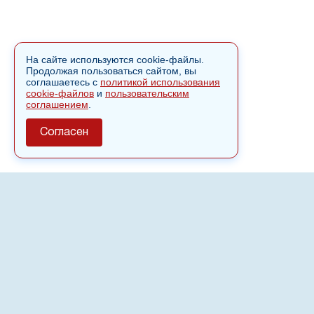
На сайте используются cookie-файлы.
Продолжая пользоваться сайтом, вы
соглашаетесь с
политикой использования
cookie-файлов
и
пользовательским
соглашением
.
Согласен
О сайте
Полное или частичное использовании материалов сайта
nvspost.ru возможно только после письменного
разрешения
18+