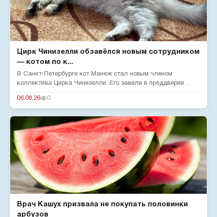
Цирк Чинизелли обзавёлся новым сотрудником
— котом по к...
В Санкт-Петербурге кот Манеж стал новым членом
коллектива Цирка Чинизелли. Его завели в преддверии
юбилея цирка, чтобы о...
06.08.26
0
Врач Кашух призвала не покупать половинки
арбузов