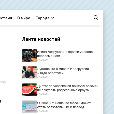
ествия
В мире
Города
Лента новостей
Ирина Безрукова о здоровье после
перелома ноги
07.08.26
Лукашенко о мире в Белоруссии:
«Надо работать»
07.08.26
мире
Диетолог Бобровский призвал россиян
не покупать разрезанные арбузы
07.08.26
а
Онищенко: Ношение масок может
стать обязательным в период
эпидемий
07.08.26