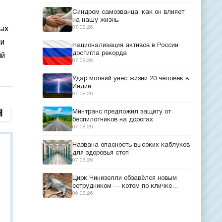
Синдром самозванца: как он влияет
на нашу жизнь
07.08.26
ых
ми
Национализация активов в России
достигла рекорда
ый
07.08.26
Удар молний унес жизни 20 человек в
Индии
07.08.26
Минтранс предложил защиту от
беспилотников на дорогах
07.08.26
Названа опасность высоких каблуков
для здоровья стоп
07.08.26
Цирк Чинизелли обзавёлся новым
сотрудником — котом по кличке
Манеж из Эрмитажа
06.08.26