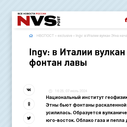
НВСПОСТ
»
exclusive
» Ingv: в Италии вулкан Этна на
Ingv: в Италии вулка
фонтан лавы
16:25, 07 июль 2024
Национальный институт геофизики
Этны бьют фонтаны раскаленной 
усилилась. Образуется вулканиче
юго-восток. Облако газа и пепла