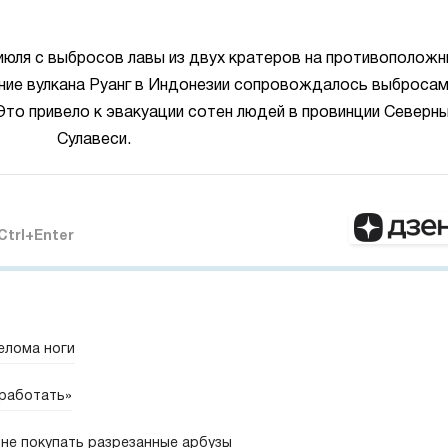
июля с выбросов лавы из двух кратеров на противоположн
ение вулкана Руанг в Индонезии сопровождалось выброса
 Это привело к эвакуации сотен людей в провинции Северн
Сулавеси.
Ctrl+Enter
елома ноги
 работать»
не покупать разрезанные арбузы