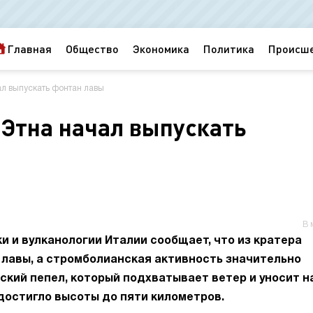
Главная
Общество
Экономика
Политика
Происш
чал выпускать фонтан лавы
н Этна начал выпускать
В 
 и вулканологии Италии сообщает, что из кратера
лавы, а стромболианская активность значительно
ский пепел, который подхватывает ветер и уносит н
 достигло высоты до пяти километров.