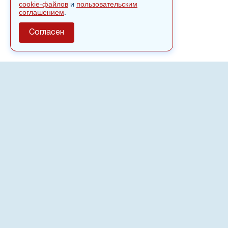
cookie-файлов
и
пользовательским
соглашением
.
Согласен
О сайте
Полное или частичное использовании материалов сайта
nvspost.ru возможно только после письменного
разрешения
18+
Настоящий ресурс может содержать материалы
.
Сетевое издание «Нвспост» зарегистрировано в
Федеральной службе по надзору в сфере связи,
информационных технологий и массовых коммуникаций
(Роскомнадзор) 02.09.2022.
Регистрационный номер СМИ ЭЛ № ФС 77 - 83823