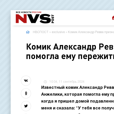
НВСПОСТ
»
exclusive
» Комик Александр Ревва призн
Комик Александр Рев
помогла ему пережит
10:04, 11 сентябрь 2024
Известный комик Александр Ревв
Анжелики, которая помогла ему п
когда я пришел домой подавленный
меня и сказала: "У тебя все полу