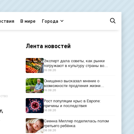
ествия
В мире
Города
Лента новостей
Эксперт дала советы, как рынки
погружают в культуру страны во
время путешествий
09.08.26
Онищенко высказал мнение о
возможности продления жизни
человека до 150 лет
09.08.26
ство
Рост популяции крыс в Европе:
причины и последствия
т,
08.08.26
а
Сиенна Миллер поделилась полом
третьего ребёнка
08.08.26