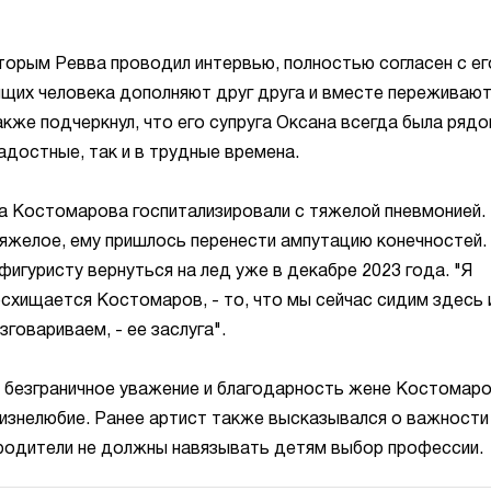
торым Ревва проводил интервью, полностью согласен с ег
ящих человека дополняют друг друга и вместе переживаю
же подчеркнул, что его супруга Оксана всегда была рядо
радостные, так и в трудные времена.
а Костомарова госпитализировали с тяжелой пневмонией. 
тяжелое, ему пришлось перенести ампутацию конечностей.
фигуристу вернуться на лед уже в декабре 2023 года. "Я
осхищается Костомаров, - то, что мы сейчас сидим здесь 
зговариваем, - ее заслуга".
 безграничное уважение и благодарность жене Костомаро
жизнелюбие. Ранее артист также высказывался о важности
 родители не должны навязывать детям выбор профессии.