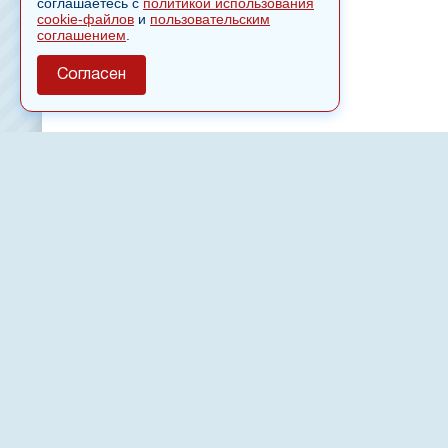
соглашаетесь с
политикой использования
cookie-файлов
и
пользовательским
соглашением
.
Согласен
О сайте
Полное или частичное использовании материалов сайт
только после письменного разрешения
18
Настоящий ресурс может содержать материалы
Сетевое издание «Нвспост» зарегистрировано в Феде
надзору в сфере связи, информационных технологий 
коммуникаций (Роскомнадзор) 02.09.2022.