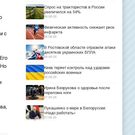
Спрос на трактористов в России
увеличился на 54%
08.08.26
о
т
Физическая активность снижает риск
инфаркта
м с
08.08.26
В Ростовской области отразили атаки
десятков украинских БПЛА
08.08.26
Его
 Но
Киев теряет контроль над ударами
российских военных
08.08.26
и
Ирина Безрукова о здоровье после
перелома ноги
07.08.26
ва,
Лукашенко о мире в Белоруссии:
«Надо работать»
07.08.26