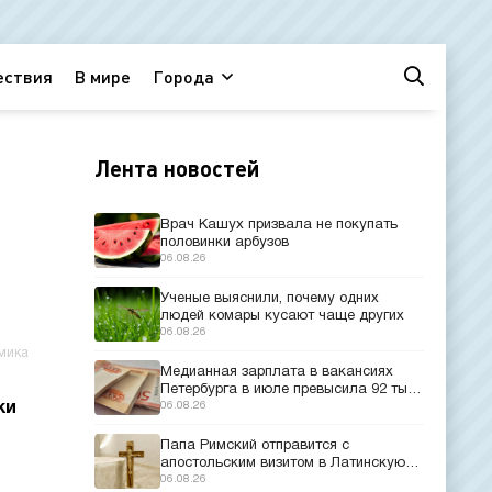
ествия
В мире
Города
Лента новостей
Врач Кашух призвала не покупать
половинки арбузов
06.08.26
Ученые выяснили, почему одних
людей комары кусают чаще других
06.08.26
мика
Медианная зарплата в вакансиях
Петербурга в июле превысила 92 тыс.
ки
рублей
06.08.26
Папа Римский отправится с
апостольским визитом в Латинскую
Америку
06.08.26