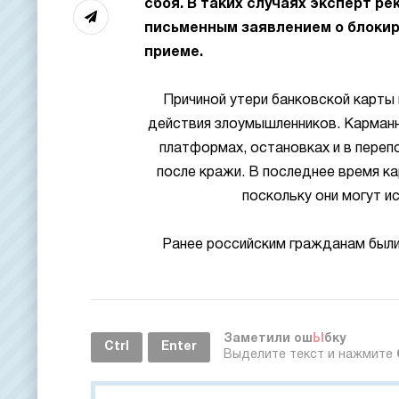
сбоя. В таких случаях эксперт р
письменным заявлением о блокир
приеме.
Причиной утери банковской карты
действия злоумышленников. Карманн
платформах, остановках и в переп
после кражи. В последнее время к
поскольку они могут и
Ранее российским гражданам были
Заметили ош
Ы
бку
Ctrl
Enter
Выделите текст и нажмите