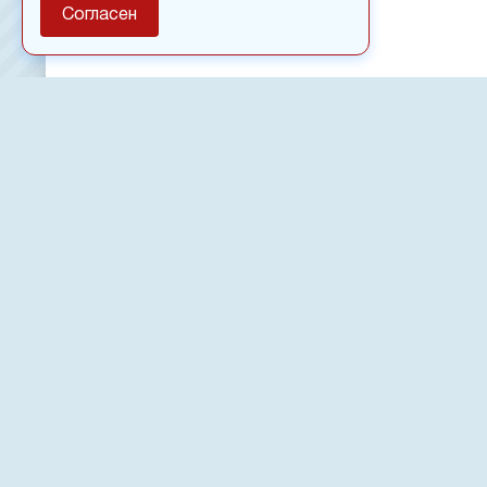
Согласен
О сайте
Полное или частичное использовании материалов сайт
только после письменного разрешения
18
Настоящий ресурс может содержать материалы
Сетевое издание «Нвспост» зарегистрировано в Феде
надзору в сфере связи, информационных технологий 
коммуникаций (Роскомнадзор) 02.09.2022.
Регистрационный номер СМИ ЭЛ № ФС 77 - 83823
Новости, аналитика, прогнозы и другие материалы, п
данном сайте, не являются офертой или рекомендацие