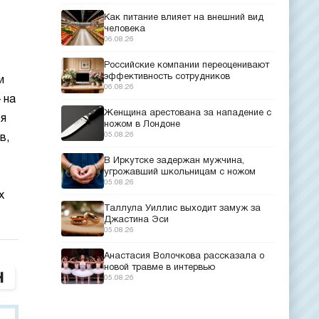
Как питание влияет на внешний вид
человека
06.08.26
Российские компании переоценивают
эффективность сотрудников
и
06.08.26
 на
Женщина арестована за нападение с
ся
ножом в Лондоне
05.08.26
в,
В Иркутске задержан мужчина,
угрожавший школьницам с ножом
05.08.26
х
Таллула Уиллис выходит замуж за
Джастина Эси
05.08.26
Анастасия Волочкова рассказала о
новой травме в интервью
05.08.26