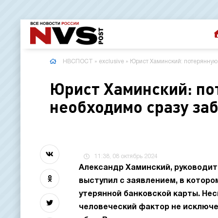
НВСПОСТ
»
exclusive
» Юрист Хаминский: потерянную
Юрист Хаминский: по
необходимо сразу за
11:38, 08 октябрь 2024
Александр Хаминский, руководит
выступил с заявлением, в котор
утерянной банковской карты. Не
человеческий фактор не исключе