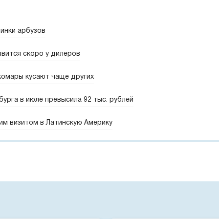
винки арбузов
явится скоро у дилеров
комары кусают чаще других
урга в июле превысила 92 тыс. рублей
им визитом в Латинскую Америку