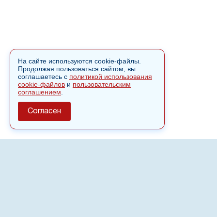
На сайте используются cookie-файлы.
Продолжая пользоваться сайтом, вы
соглашаетесь с
политикой использования
cookie-файлов
и
пользовательским
соглашением
.
Согласен
О сайте
Полное или частичное использовании материалов сайта
nvspost.ru возможно только после письменного