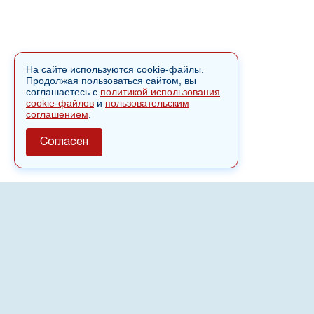
На сайте используются cookie-файлы.
Продолжая пользоваться сайтом, вы
соглашаетесь с
политикой использования
cookie-файлов
и
пользовательским
соглашением
.
Согласен
О сайте
Полное или частичное использовании материалов сайта
nvspost.ru возможно только после письменного
разрешения