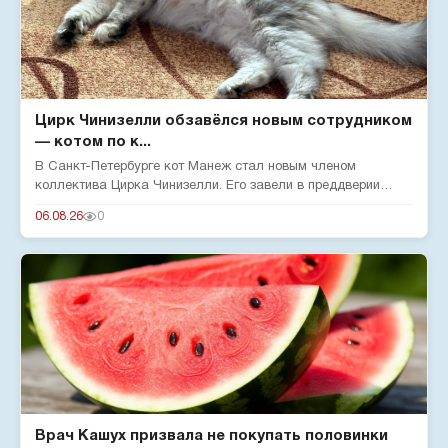
Цирк Чинизелли обзавёлся новым сотрудником
— котом по к...
В Санкт-Петербурге кот Манеж стал новым членом
коллектива Цирка Чинизелли. Его завели в преддверии
юбилея цирка, чтобы о...
06.08.26
0
Врач Кашух призвала не покупать половинки