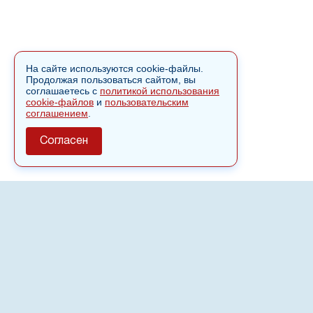
На сайте используются cookie-файлы.
Продолжая пользоваться сайтом, вы
соглашаетесь с
политикой использования
cookie-файлов
и
пользовательским
соглашением
.
Согласен
О сайте
Полное или частичное использовании материалов сайта
nvspost.ru возможно только после письменного
разрешения