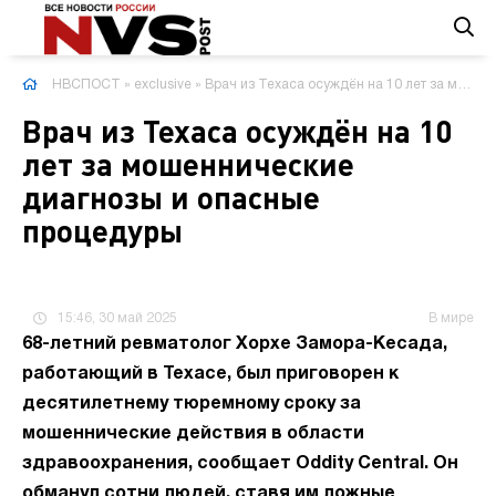
НВСПОСТ
»
exclusive
» Врач из Техаса осуждён на 10 лет за мошеннические диагнозы и опасные процедуры
Врач из Техаса осуждён на 10
лет за мошеннические
диагнозы и опасные
процедуры
15:46, 30 май 2025
В мире
68-летний ревматолог Хорхе Замора-Кесада,
работающий в Техасе, был приговорен к
десятилетнему тюремному сроку за
мошеннические действия в области
здравоохранения, сообщает Oddity Central. Он
обманул сотни людей, ставя им ложные