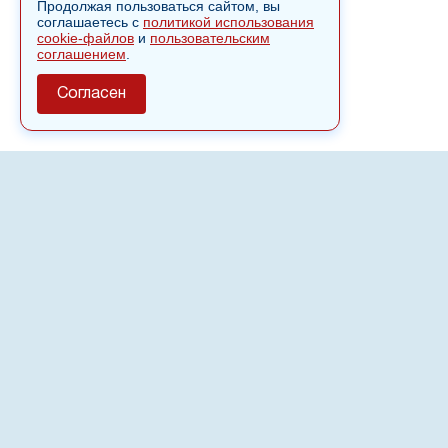
Продолжая пользоваться сайтом, вы
соглашаетесь с
политикой использования
cookie-файлов
и
пользовательским
соглашением
.
Согласен
О сайте
Полное или частичное использовании материалов сайта
nvspost.ru возможно только после письменного
разрешения
18+
Настоящий ресурс может содержать материалы
.
Сетевое издание «Нвспост» зарегистрировано в
Федеральной службе по надзору в сфере связи,
информационных технологий и массовых коммуникаций