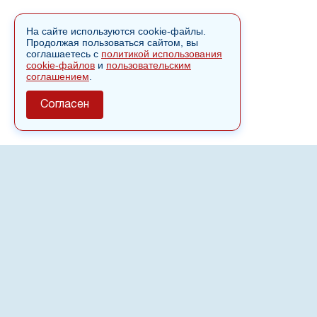
На сайте используются cookie-файлы.
Продолжая пользоваться сайтом, вы
соглашаетесь с
политикой использования
cookie-файлов
и
пользовательским
соглашением
.
Согласен
О сайте
Полное или частичное использовании материалов сайта
nvspost.ru возможно только после письменного
разрешения
18+
Настоящий ресурс может содержать материалы
.
Сетевое издание «Нвспост» зарегистрировано в