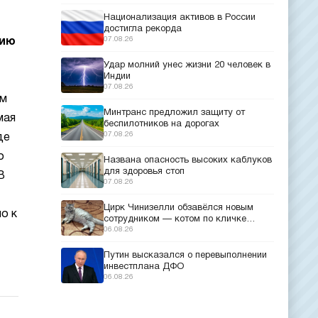
Национализация активов в России
достигла рекорда
07.08.26
нию
Удар молний унес жизни 20 человек в
Индии
07.08.26
ом
Минтранс предложил защиту от
мая
беспилотников на дорогах
07.08.26
де
о
Названа опасность высоких каблуков
для здоровья стоп
В
07.08.26
Цирк Чинизелли обзавёлся новым
о к
сотрудником — котом по кличке
Манеж из Эрмитажа
06.08.26
Путин высказался о перевыполнении
инвестплана ДФО
06.08.26