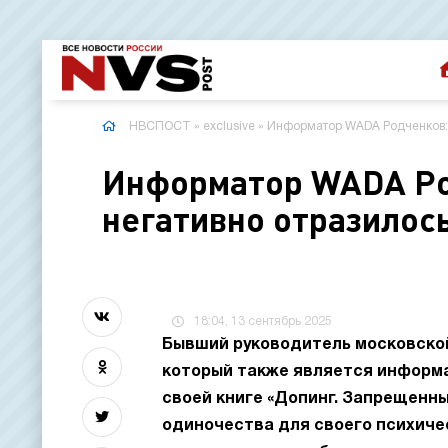
НВСПОСТ
»
exclusive
» Информатор WADA Родченков: 
Информатор WADA Ро
негативно отразилось
18:04, 13 сентябрь 2025
Бывший руководитель московской
который также является информа
своей книге «Допинг. Запрещенн
одиночества для своего психиче