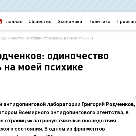
Главная
Общество
Экономика
Политика
Происш
одиночество негативно отразилось на моей психике
дченков: одиночество
 на моей психике
С
 антидопинговой лаборатории Григорий Родченков,
тором Всемирного антидопингового агентства, в
ые страницы» затронул тяжелые последствия
ского состояния. В одном из фрагментов