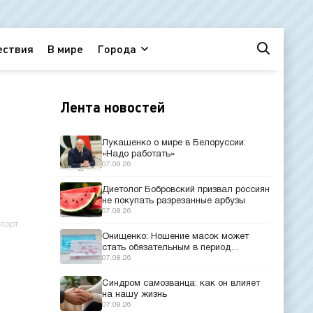
ествия
В мире
Города
Лента новостей
Лукашенко о мире в Белоруссии:
«Надо работать»
07.08.26
Диетолог Бобровский призвал россиян
не покупать разрезанные арбузы
07.08.26
порт
Онищенко: Ношение масок может
стать обязательным в период
эпидемий
07.08.26
Синдром самозванца: как он влияет
на нашу жизнь
07.08.26