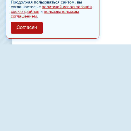
Продолжая пользоваться сайтом, вы
соглашаетесь с
политикой использования
cookie-файлов
и
пользовательским
соглашением
.
Согласен
О сайте
Полное или частичное использовании материалов сайт
только после письменного разрешения
18
Настоящий ресурс может содержать материалы
Сетевое издание «Нвспост» зарегистрировано в Феде
надзору в сфере связи, информационных технологий 