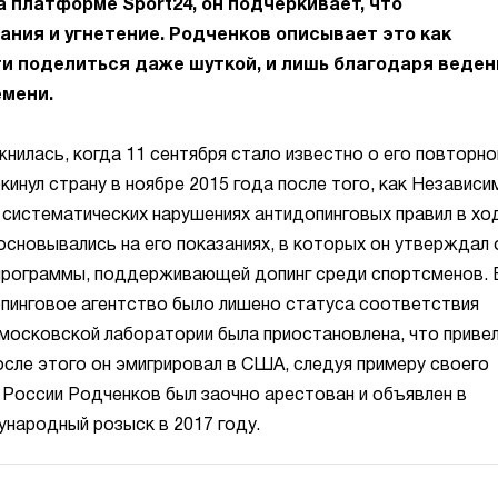
 платформе Sport24, он подчеркивает, что
ания и угнетение. Родченков описывает это как
ти поделиться даже шуткой, и лишь благодаря веде
емени.
нилась, когда 11 сентября стало известно о его повторн
кинул страну в ноябре 2015 года после того, как Независи
систематических нарушениях антидопинговых правил в хо
основывались на его показаниях, в которых он утверждал 
программы, поддерживающей допинг среди спортсменов. 
опинговое агентство было лишено статуса соответствия
московской лаборатории была приостановлена, что привел
сле этого он эмигрировал в США, следуя примеру своего
 России Родченков был заочно арестован и объявлен в
народный розыск в 2017 году.