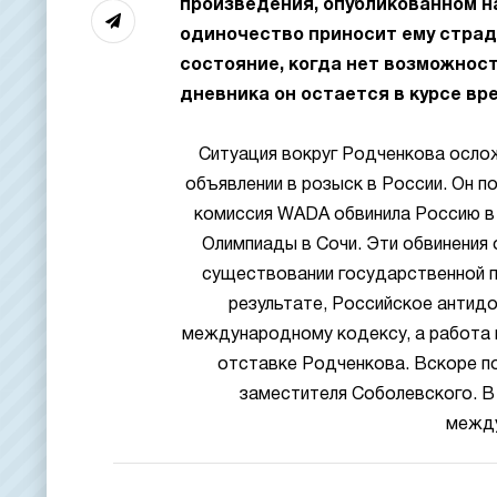
произведения, опубликованном на
одиночество приносит ему страд
состояние, когда нет возможнос
дневника он остается в курсе вр
Ситуация вокруг Родченкова ослож
объявлении в розыск в России. Он по
комиссия WADA обвинила Россию в 
Олимпиады в Сочи. Эти обвинения 
существовании государственной 
результате, Российское антид
международному кодексу, а работа 
отставке Родченкова. Вскоре по
заместителя Соболевского. В
между