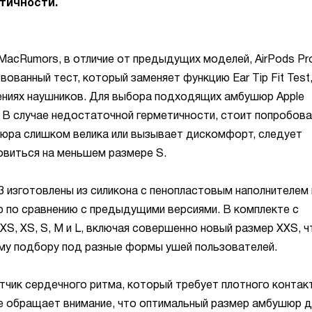
тичности.
MacRumors, в отличие от предыдущих моделей, AirPods Pr
ованный тест, который заменяет функцию Ear Tip Fit Test
ениях наушников. Для выбора подходящих амбушюр Apple
 В случае недостаточной герметичности, стоит попробов
шюра слишком велика или вызывает дискомфорт, следует
овиться на меньшем размере S.
 изготовлены из силикона с пенопластовым наполнителем 
 по сравнению с предыдущими версиями. В комплекте с
XS, XS, S, M и L, включая совершенно новый размер XXS, ч
му подбору под разные формы ушей пользователей.
атчик сердечного ритма, который требует плотного контак
le обращает внимание, что оптимальный размер амбушюр д