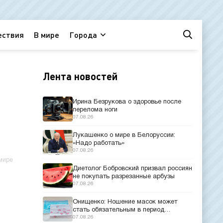
ествия
В мире
Города
Лента новостей
Ирина Безрукова о здоровье после
перелома ноги
07.08.26
Лукашенко о мире в Белоруссии:
«Надо работать»
07.08.26
мире
Диетолог Бобровский призвал россиян
не покупать разрезанные арбузы
07.08.26
Онищенко: Ношение масок может
стать обязательным в период
эпидемий
07.08.26