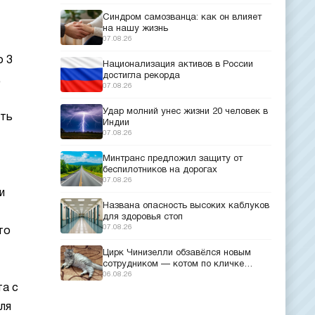
Синдром самозванца: как он влияет
на нашу жизнь
07.08.26
o 3
Национализация активов в России
достигла рекорда
,
07.08.26
Удар молний унес жизни 20 человек в
ать
Индии
07.08.26
Минтранс предложил защиту от
беспилотников на дорогах
07.08.26
и
Названа опасность высоких каблуков
для здоровья стоп
07.08.26
то
Цирк Чинизелли обзавёлся новым
сотрудником — котом по кличке
Манеж из Эрмитажа
06.08.26
та с
ля