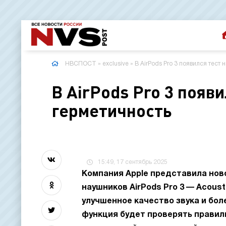
НВСПОСТ
»
exclusive
» В AirPods Pro 3 появился тест
В AirPods Pro 3 появ
герметичность
15:49, 17 сентябрь 2025
Компания Apple представила нов
наушников AirPods Pro 3 — Acoust
улучшенное качество звука и бо
функция будет проверять прави