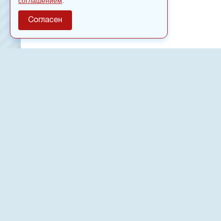
соглашением
.
Согласен
О сайте
Полное или частичное использовании материалов сайт
только после письменного разрешения
18
Настоящий ресурс может содержать материалы
Сетевое издание «Нвспост» зарегистрировано в Феде
надзору в сфере связи, информационных технологий 
коммуникаций (Роскомнадзор) 02.09.2022.
Регистрационный номер СМИ ЭЛ № ФС 77 - 83823
Новости, аналитика, прогнозы и другие материалы, п