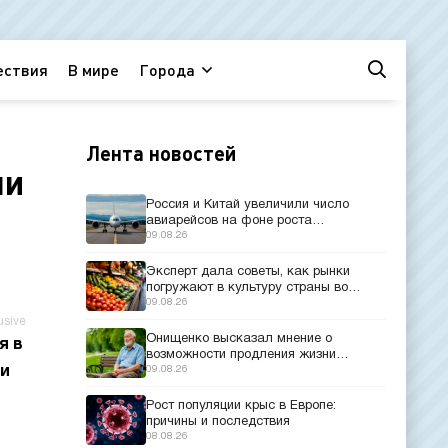
ествия
В мире
Города
Лента новостей
ни
Россия и Китай увеличили число
авиарейсов на фоне роста
пассажиропотока
09.08.26
Эксперт дала советы, как рынки
погружают в культуру страны во
время путешествий
09.08.26
usive
Онищенко высказал мнение о
я в
возможности продления жизни
ни
человека до 150 лет
09.08.26
Рост популяции крыс в Европе:
причины и последствия
08.08.26