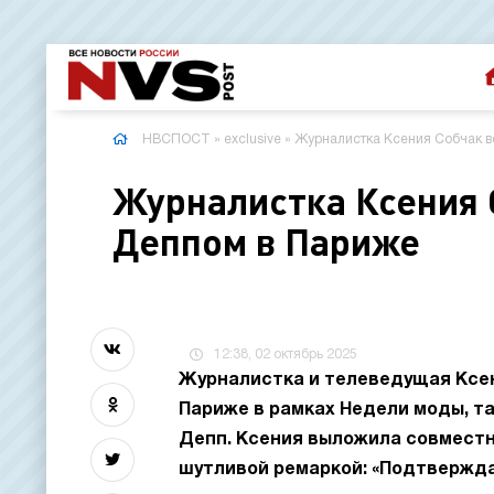
НВСПОСТ
»
exclusive
» Журналистка Ксения Собчак в
Журналистка Ксения 
Деппом в Париже
12:38, 02 октябрь 2025
Журналистка и телеведущая Ксен
Париже в рамках Недели моды, т
Депп. Ксения выложила совместн
шутливой ремаркой: «Подтвержда