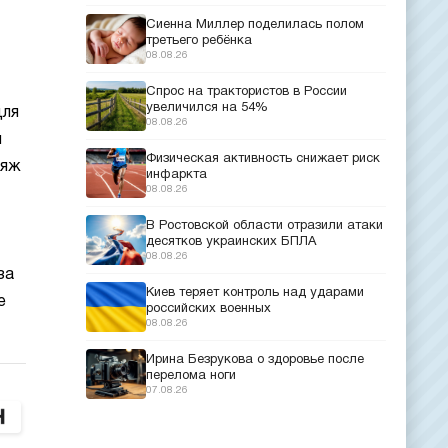
Сиенна Миллер поделилась полом
третьего ребёнка
08.08.26
Спрос на трактористов в России
увеличился на 54%
для
08.08.26
и
Физическая активность снижает риск
ияж
инфаркта
08.08.26
В Ростовской области отразили атаки
десятков украинских БПЛА
08.08.26
за
Киев теряет контроль над ударами
е
российских военных
08.08.26
Ирина Безрукова о здоровье после
перелома ноги
07.08.26