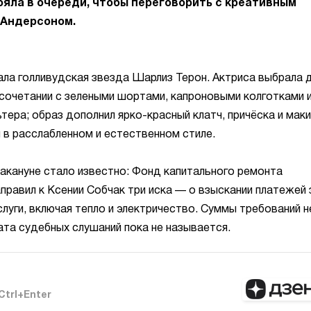
ояла в очереди, чтобы переговорить с креативным
 Андерсоном.
ла голливудская звезда Шарлиз Терон. Актриса выбрала 
сочетании с зелеными шортами, капроновыми колготками 
ера; образ дополнил ярко-красный клатч, причёска и мак
 в расслабленном и естественном стиле.
акануне стало известно: Фонд капитального ремонта
равил к Ксении Собчак три иска — о взыскании платежей 
уги, включая тепло и электричество. Суммы требований н
ата судебных слушаний пока не называется.
Ctrl+Enter