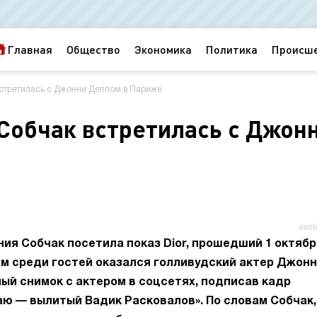
Главная
Общество
Экономика
Политика
Происш
стретилась с Джонни Деппом в Париже
Собчак встретилась с Джон
excl
ия Собчак посетила показ Dior, прошедший 1 октябр
ам среди гостей оказался голливудский актер Джон
ый снимок с актером в соцсетях, подписав кадр
ю — вылитый Вадик Расковалов». По словам Собчак,