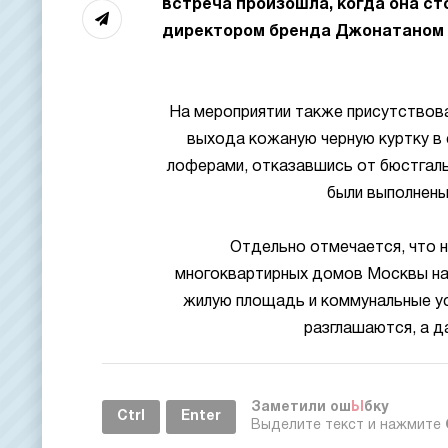
встреча произошла, когда она ст
директором бренда Джонатаном
На мероприятии также присутствова
выхода кожаную черную куртку в 
лоферами, отказавшись от бюстгальт
были выполнены
Отдельно отмечается, что н
многоквартирных домов Москвы нап
жилую площадь и коммунальные усл
разглашаются, а д
Заметили ош
Ы
бку
Ctrl
Enter
Выделите текст и нажмите