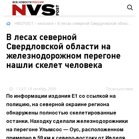
НВСПОСТ
»
exclusive
» В лесах северной Свердловской области на железнодорожном перегоне нашли скелет человека
В лесах северной
Свердловской области на
железнодорожном перегоне
нашли скелет человека
17:47, 18 октябрь 2025
Происшествия
По информации издания E1 со ссылкой на
полицию, на северной окраине региона
обнаружены полностью скелетированные
останки. Находку сделали железнодорожники
на перегоне Улымсос — Оус, расположенном
примерно в 59 км к северо‑востоку от Ивделя.