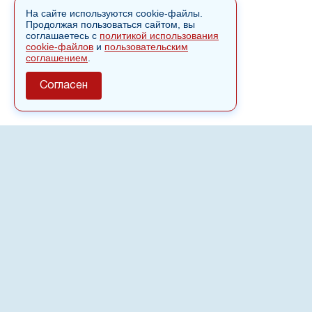
На сайте используются cookie-файлы.
Продолжая пользоваться сайтом, вы
соглашаетесь с
политикой использования
cookie-файлов
и
пользовательским
соглашением
.
Согласен
О сайте
Полное или частичное использовании материалов сайта
nvspost.ru возможно только после письменного
разрешения
18+
Настоящий ресурс может содержать материалы
.
Сетевое издание «Нвспост» зарегистрировано в
Федеральной службе по надзору в сфере связи,