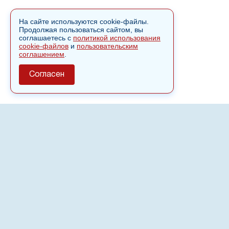
На сайте используются cookie-файлы.
Продолжая пользоваться сайтом, вы
соглашаетесь с
политикой использования
cookie-файлов
и
пользовательским
соглашением
.
Согласен
О сайте
Полное или частичное использовании материалов сайта
nvspost.ru возможно только после письменного
разрешения
18+
Настоящий ресурс может содержать материалы
.
Сетевое издание «Нвспост» зарегистрировано в