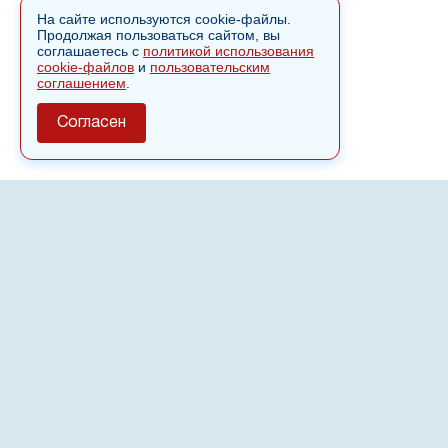
На сайте используются cookie-файлы.
Продолжая пользоваться сайтом, вы
соглашаетесь с
политикой использования
cookie-файлов
и
пользовательским
соглашением
.
Согласен
О сайте
Полное или частичное использовании материалов сайта
nvspost.ru возможно только после письменного
разрешения
18+
Настоящий ресурс может содержать материалы
.
Сетевое издание «Нвспост» зарегистрировано в
Федеральной службе по надзору в сфере связи,