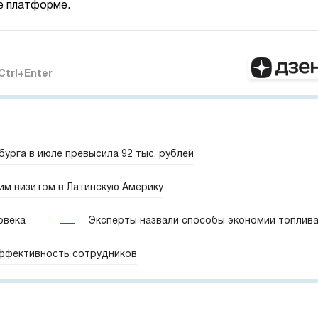
е платформе.
Ctrl+Enter
урга в июле превысила 92 тыс. рублей
им визитом в Латинскую Америку
овека
Эксперты назвали способы экономии топлив
эффективность сотрудников