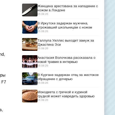
Женщина арестована за нападение с
ножом в Лондоне
05.08.26
В Иркутске задержан мужчина,
угрожавший школьницам с ножом
05.08.26
Таллула Уиллис выходит замуж за
Джастина Эси
05.08.26
nd,
Анастасия Волочкова рассказала о
новой травме в интервью
05.08.26
еры
В Кургане задержан отец за жестокое
обращение с дочерью
l F7
05.08.26
Монодиета с гречкой и куриной
грудкой может навредить здоровью
05.08.26
в,