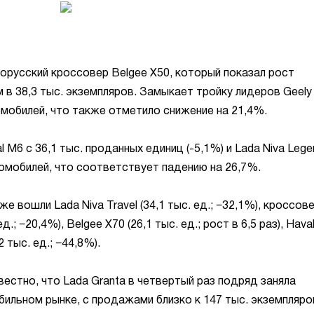
лорусский кроссовер Belgee X50, который показал рост
в 38,3 тыс. экземпляров. Замыкает тройку лидеров Geely
омобилей, что также отметило снижение на 21,4%.
 M6 с 36,1 тыс. проданных единиц (-5,1%) и Lada Niva Lege
томобилей, что соответствует падению на 26,7%.
е вошли Lada Niva Travel (34,1 тыс. ед.; −32,1%), кроссов
д.; −20,4%), Belgee X70 (26,1 тыс. ед.; рост в 6,5 раз), Hava
2 тыс. ед.; −44,8%).
вестно, что Lada Granta в четвертый раз подряд заняла
ильном рынке, с продажами близко к 147 тыс. экземпляро