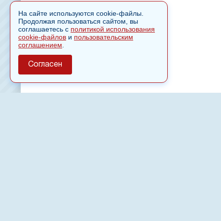
На сайте используются cookie-файлы.
Продолжая пользоваться сайтом, вы
соглашаетесь с
политикой использования
cookie-файлов
и
пользовательским
соглашением
.
Согласен
О сайте
Полное или частичное использовании материалов сайт
только после письменного разрешения
18
Настоящий ресурс может содержать материалы