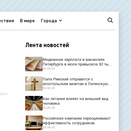
ествия
В мире
Города
Лента новостей
Медианная зарплата в вакансиях
Петербурга в июле превысила 92 тыс.
рублей
06.08.26
Папа Римский отправится с
апостольским визитом в Латинскую
Америку
06.08.26
Авто
Как питание влияет на внешний вид
n
человека
06.08.26
Российские компании переоценивают
эффективность сотрудников
06.08.26