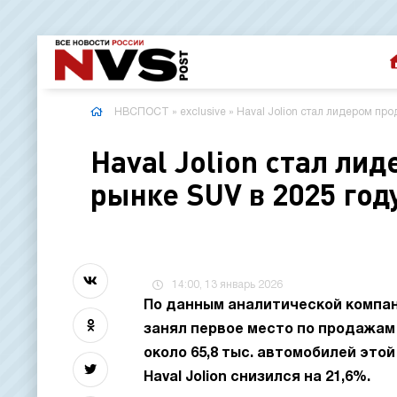
НВСПОСТ
»
exclusive
» Haval Jolion стал лидером пр
Haval Jolion стал ли
рынке SUV в 2025 год
14:00, 13 январь 2026
По данным аналитической компании
занял первое место по продажам
около 65,8 тыс. автомобилей этой
Haval Jolion снизился на 21,6%.