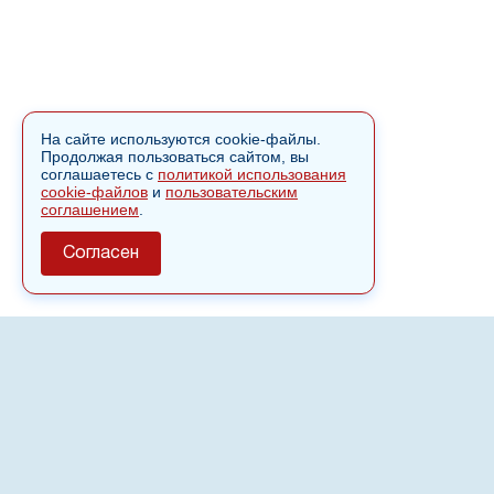
На сайте используются cookie-файлы.
Продолжая пользоваться сайтом, вы
соглашаетесь с
политикой использования
cookie-файлов
и
пользовательским
соглашением
.
Согласен
О сайте
Полное или частичное использовании материалов сайта
nvspost.ru возможно только после письменного